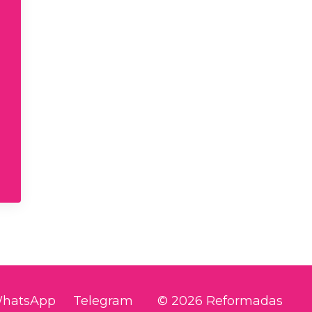
hatsApp
Telegram
© 2026 Reformadas