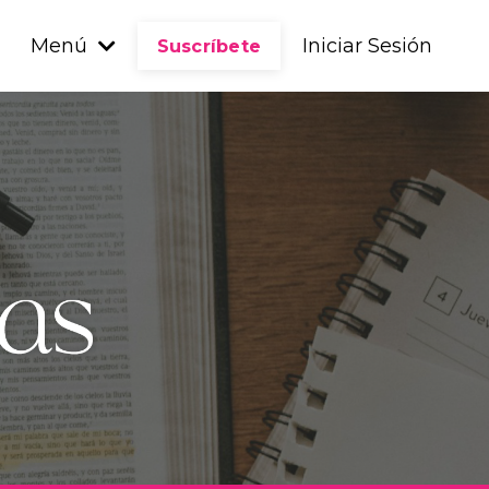
Menú
Iniciar Sesión
Suscríbete