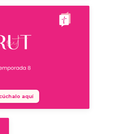
cúchalo aquí