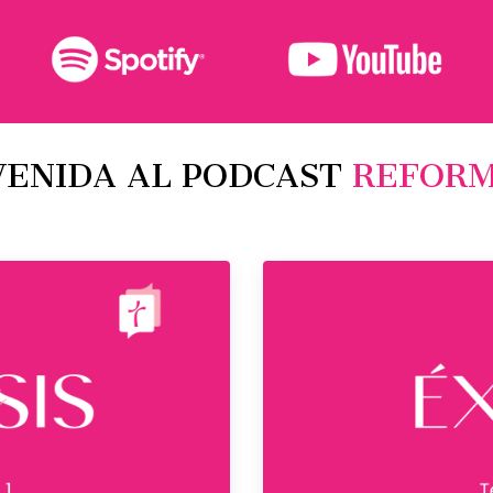
VENIDA AL PODCAST
RE
FORM