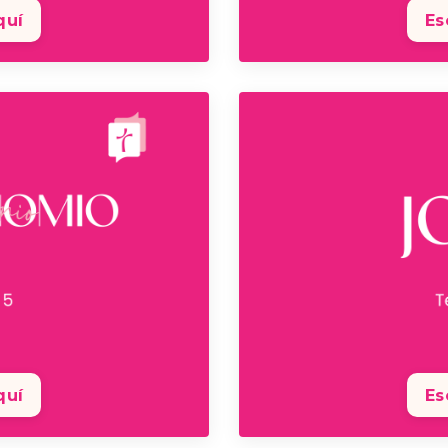
quí
Es
quí
Es