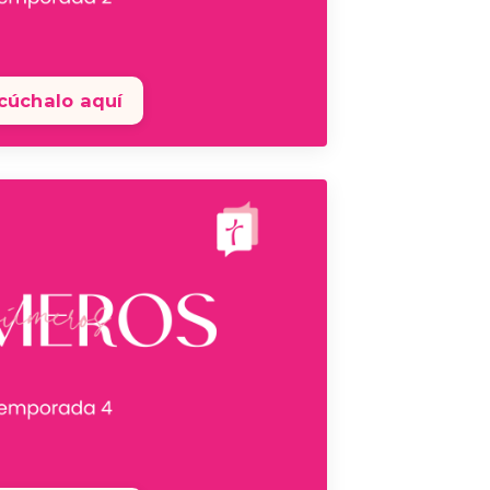
cúchalo aquí