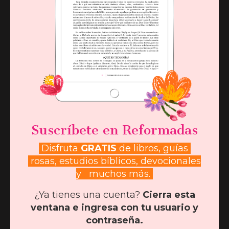
Suscríbete en Reformadas
Disfruta
GRATIS
de libros, guías
rosas, estudios bíblicos, devocionales
y muchos más.
Querida hermana, siempre tenemos pruebas
¿Ya tienes una cuenta?
Cierra esta
en nuestras vidas, pero recuerda que no
ventana e ingresa con tu usuario y
estás sola. Dios te ha llamado con propósito
contraseña.