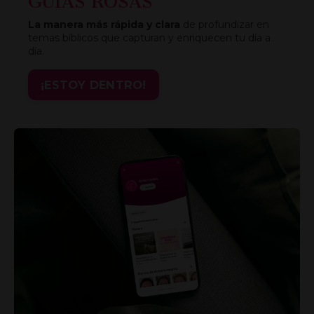
GUÍAS ROSAS
La manera más rápida y clara
de profundizar en
temas bíblicos que capturan y enriquecen tu día a
día.
¡ESTOY DENTRO!