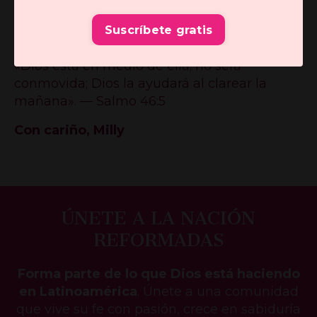
y te sostiene cada día con su amor fiel.
Sigue
adelante, porque tu esfuerzo en el Señor
Suscríbete gratis
no es en vano.
«Dios está en medio de ella; no será
conmovida; Dios la ayudará al clarear la
mañana». — Salmo 46:5
Con cariño, Milly
ÚNETE A LA NACIÓN
REFORMADAS
Forma parte de lo que Dios está haciendo
en Latinoamérica
. Únete a una comunidad
que vive su fe con pasión, crece en sabiduría