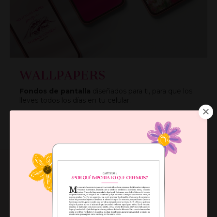
WALLPAPERS
Fondos de pantalla
diseñados para ti, para que los
lleves todos los días en tu celular.
¡LOS QUIERO!