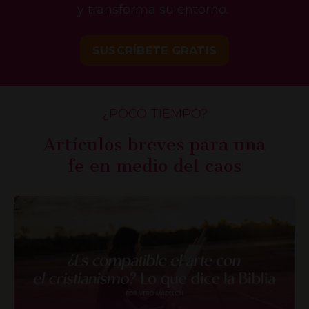
y transforma su entorno.
SUSCRÍBETE GRATIS
¿POCO TIEMPO?
Artículos breves para una
fe en medio del caos