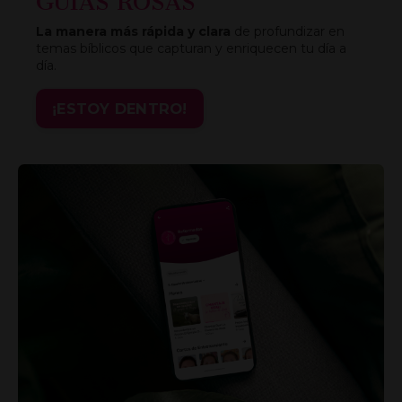
GUÍAS ROSAS
La manera más rápida y clara
de profundizar en
temas bíblicos que capturan y enriquecen tu día a
día.
¡ESTOY DENTRO!