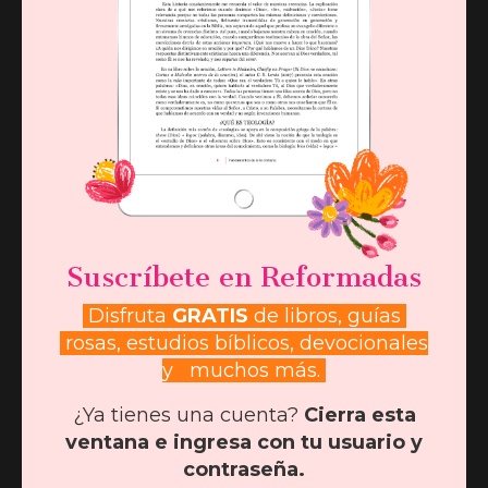
Suscríbete en Reformadas
Disfruta
GRATIS
de libros, guías
rosas, estudios bíblicos, devocionales
y muchos más.
Querida hermana, siempre tenemos pruebas
¿Ya tienes una cuenta?
Cierra esta
en nuestras vidas, pero recuerda que no
ventana e ingresa con tu usuario y
estás sola. Dios te ha llamado con propósito
contraseña.