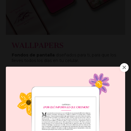
WALLPAPERS
Fondos de pantalla
diseñados para ti, para que los
lleves todos los días en tu celular.
¡LOS QUIERO!