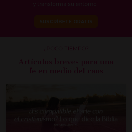
y transforma su entorno.
SUSCRÍBETE GRATIS
¿POCO TIEMPO?
Artículos breves para una
fe en medio del caos