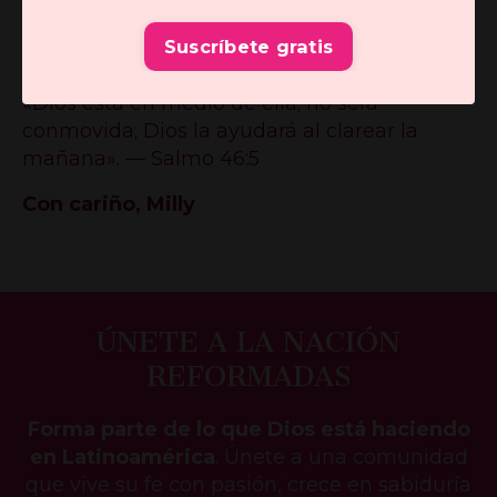
y te sostiene cada día con su amor fiel.
Sigue
adelante, porque tu esfuerzo en el Señor
Suscríbete gratis
no es en vano.
«Dios está en medio de ella; no será
conmovida; Dios la ayudará al clarear la
mañana». — Salmo 46:5
Con cariño, Milly
ÚNETE A LA NACIÓN
REFORMADAS
Forma parte de lo que Dios está haciendo
en Latinoamérica
. Únete a una comunidad
que vive su fe con pasión, crece en sabiduría