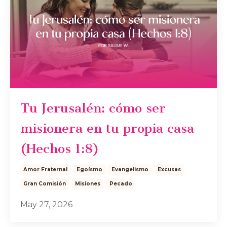
Tu Jerusalén: cómo ser
misionera en tu propia casa
(Hechos 1:8)
Amor Fraternal
Egoísmo
Evangelismo
Excusas
Gran Comisión
Misiones
Pecado
May 27, 2026