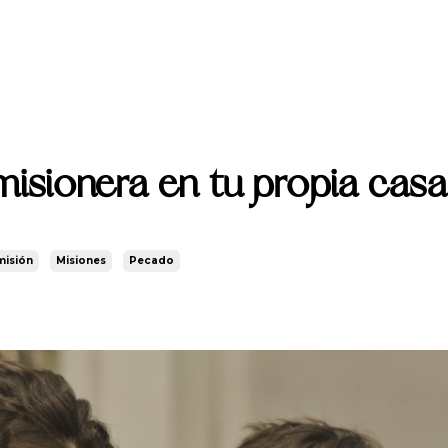
isionera en tu propia casa
misión
Misiones
Pecado