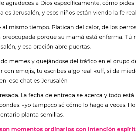
 le agradeces a Dios específicamente, cómo pide
 es Jerusalén, y esos niños están viendo la fe real
 al mismo tiempo. Platican del calor, de los perro
 preocupada porque su mamá está enferma. Tú no l
alén, y esa oración abre puertas.
o memes y quejándose del tráfico en el grupo d
con emojis, tu escribes algo real: «uff, sí da mie
en, ese chat es Jerusalén.
esada. La fecha de entrega se acerca y todo está 
respondes: «yo tampoco sé cómo lo hago a veces. 
entario planta semillas.
 son momentos ordinarios con intención espirit