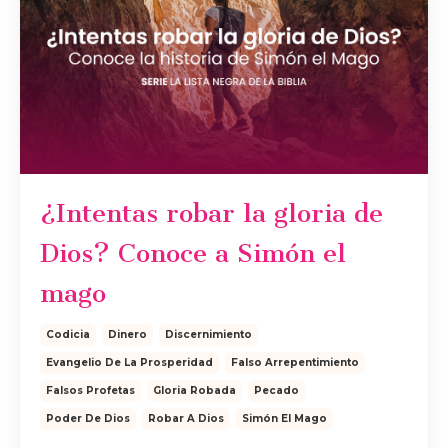
¿Intentas robar la gloria de
Dios? Conoce a Simón el
mago
Codicia
Dinero
Discernimiento
Evangelio De La Prosperidad
Falso Arrepentimiento
Falsos Profetas
Gloria Robada
Pecado
Poder De Dios
Robar A Dios
Simón El Mago