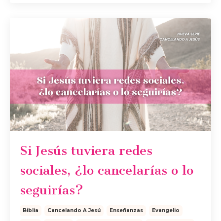
Si Jesús tuviera redes
sociales, ¿lo cancelarías o lo
seguirías?
Biblia
Cancelando A Jesú
Enseñanzas
Evangelio