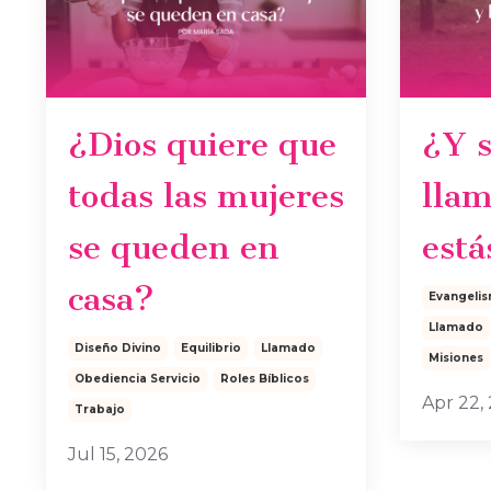
¿Dios quiere que
¿Y s
todas las mujeres
lla
se queden en
está
casa?
Evangeli
Llamado
Diseño Divino
Equilibrio
Llamado
Misiones
Obediencia Servicio
Roles Bíblicos
Apr 22,
Trabajo
Jul 15, 2026