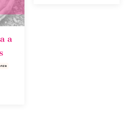
a a
s
anza