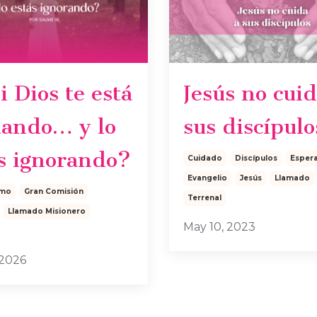
i Dios te está
Jesús no cuid
mando… y lo
sus discípulo
s ignorando?
Cuidado
Discípulos
Esper
Evangelio
Jesús
Llamado
smo
Gran Comisión
Terrenal
Llamado Misionero
May 10, 2023
 2026