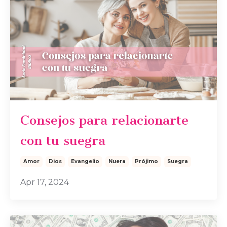
Consejos para relacionarte
con tu suegra
Amor
Dios
Evangelio
Nuera
Prójimo
Suegra
Apr 17, 2024