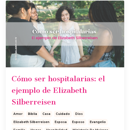
Cómo ser hospitalarias: el
ejemplo de Elizabeth
Silberreisen
Amor
Biblia
Casa
Cuidado
Dios
Elizabeth Silberreisen
Esposa
Esposo
Evangelio