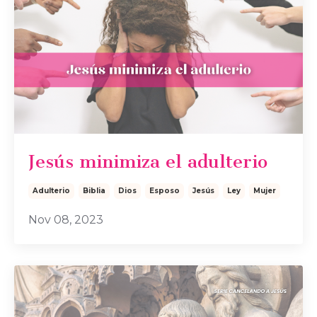
Jesús minimiza el adulterio
Adulterio
Biblia
Dios
Esposo
Jesús
Ley
Mujer
Nov 08, 2023