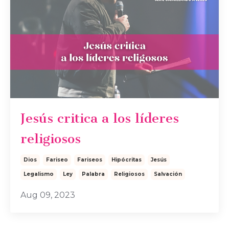
Jesús critica a los líderes
religiosos
Dios
Fariseo
Fariseos
Hipócritas
Jesús
Legalismo
Ley
Palabra
Religiosos
Salvación
Aug 09, 2023