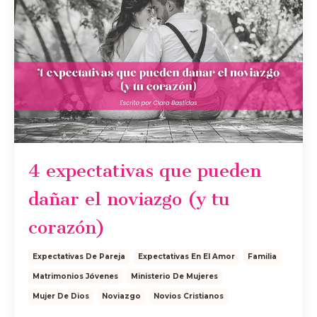
4 expectativas que pueden
dañar el noviazgo (y tu
corazón)
Expectativas De Pareja
Expectativas En El Amor
Familia
Matrimonios Jóvenes
Ministerio De Mujeres
Mujer De Dios
Noviazgo
Novios Cristianos