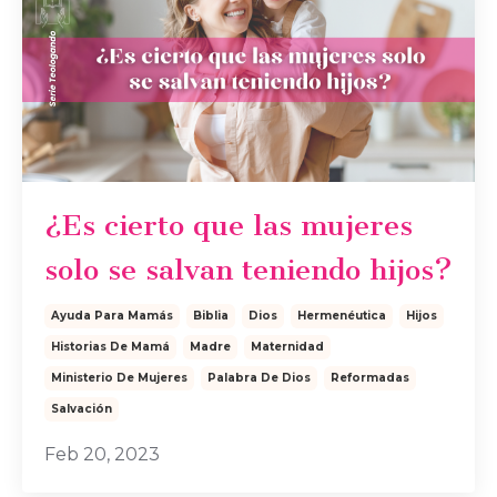
¿Es cierto que las mujeres
solo se salvan teniendo hijos?
Ayuda Para Mamás
Biblia
Dios
Hermenéutica
Hijos
Historias De Mamá
Madre
Maternidad
Ministerio De Mujeres
Palabra De Dios
Reformadas
Salvación
Feb 20, 2023