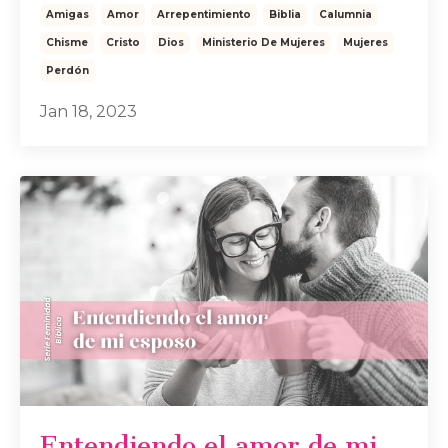
Amigas
Amor
Arrepentimiento
Biblia
Calumnia
Chisme
Cristo
Dios
Ministerio De Mujeres
Mujeres
Perdón
Jan 18, 2023
Entendiendo el amor de mi