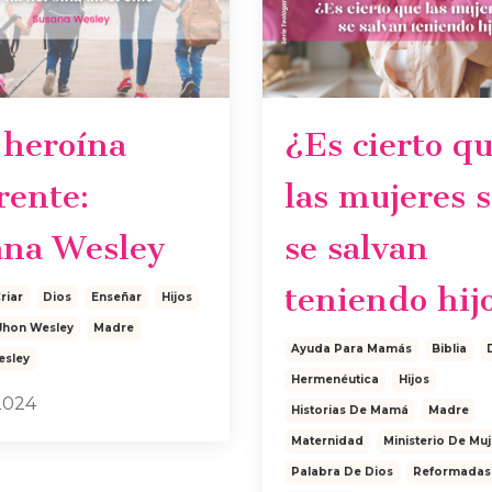
 heroína
¿Es cierto q
rente:
las mujeres s
ana Wesley
se salvan
teniendo hij
riar
Dios
Enseñar
Hijos
Jhon Wesley
Madre
Ayuda Para Mamás
Biblia
esley
Hermenéutica
Hijos
 2024
Historias De Mamá
Madre
Maternidad
Ministerio De Mu
Palabra De Dios
Reformadas