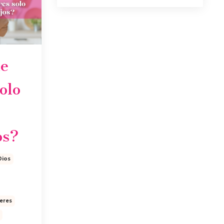
ue
olo
os?
Dios
jeres