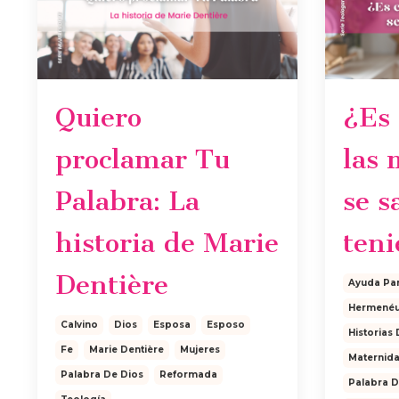
Quiero
¿Es 
proclamar Tu
las 
Palabra: La
se s
historia de Marie
teni
Dentière
Ayuda Pa
Hermenéu
Calvino
Dios
Esposa
Esposo
Historias
Fe
Marie Dentière
Mujeres
Maternid
Palabra De Dios
Reformada
Palabra D