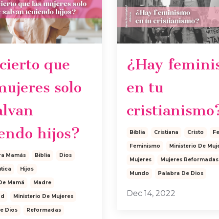
cierto que
¿Hay femini
mujeres solo
en tu
alvan
cristianismo
endo hijos?
Biblia
Cristiana
Cristo
F
Feminismo
Ministerio De Muj
ra Mamás
Biblia
Dios
Mujeres
Mujeres Reformadas
tica
Hijos
Mundo
Palabra De Dios
 De Mamá
Madre
Dec 14, 2022
ad
Ministerio De Mujeres
e Dios
Reformadas