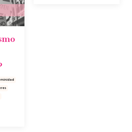
smo
?
eminidad
eres