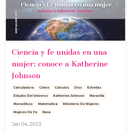
Ciencia y fe unidas en una
mujer: conoce a Katherine
Johnson
Calculadora
Cielos
Cálculos
Dios
Estrellas
Estudio Del Universo
Katherine Johnson
Maravilla
Maravilloso
Matemática
Ministerio De Mujeres
Mujeres De Fe
Nasa
Jan 04, 2023