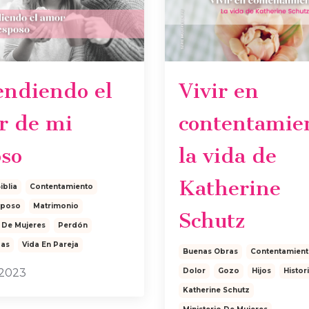
endiendo el
Vivir en
r de mi
contentamie
so
la vida de
Katherine
iblia
Contentamiento
sposo
Matrimonio
Schutz
o De Mujeres
Perdón
as
Vida En Pareja
Buenas Obras
Contentamien
 2023
Dolor
Gozo
Hijos
Histor
Katherine Schutz