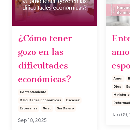
¿Cómo tener
Ent
gozo en las
amo
dificultades
espo
económicas?
Amor
B
Dios
E
Contentamiento
Ministeri
Dificultades Económicas
Escasez
Reformad
Esperanza
Gozo
Sin Dinero
Jan 09,
Sep 10, 2025