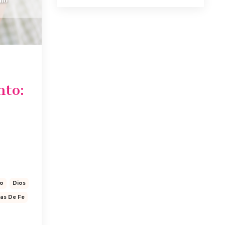
nto:
to
Dios
ias De Fe