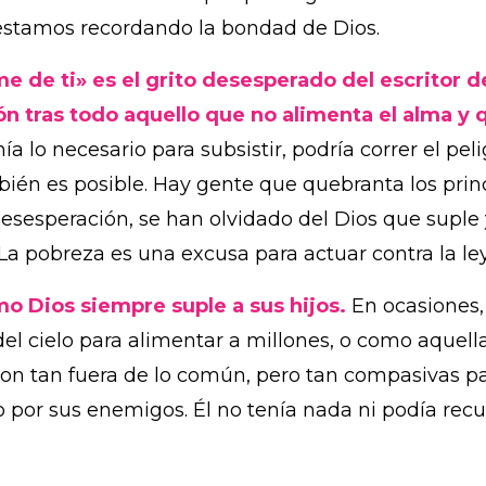
 estamos recordando la bondad de Dios.
 de ti» es el grito desesperado del escritor de
azón tras todo aquello que no alimenta el alma y
ía lo necesario para subsistir, podría correr el pe
én es posible. Hay gente que quebranta los princ
esesperación, se han olvidado del Dios que suple 
La pobreza es una excusa para actuar contra la le
mo Dios siempre suple a sus hijos.
En ocasiones,
 cielo para alimentar a millones, o como aquella
 son tan fuera de lo común, pero tan compasivas p
 por sus enemigos. Él no tenía nada ni podía recu