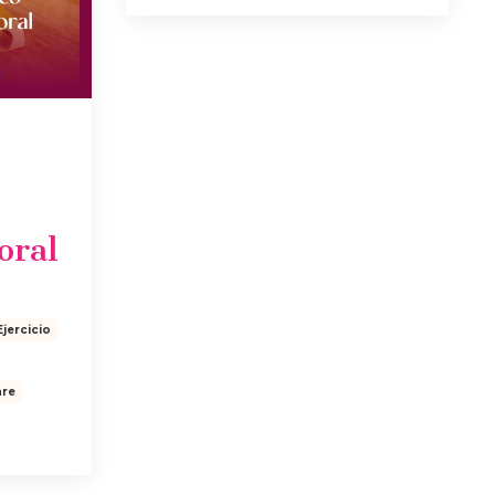
oral
Ejercicio
are