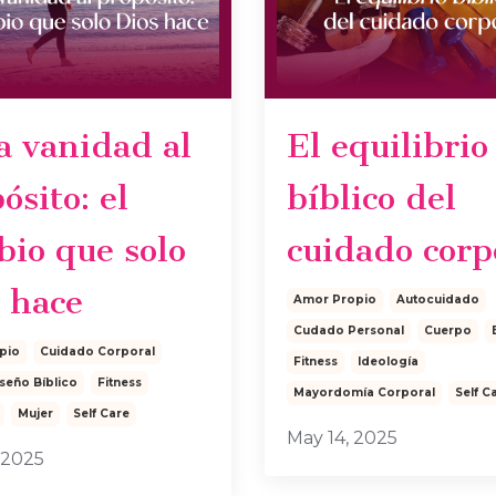
a vanidad al
El equilibrio
ósito: el
bíblico del
io que solo
cuidado corp
 hace
Amor Propio
Autocuidado
Cudado Personal
Cuerpo
pio
Cuidado Corporal
Fitness
Ideología
seño Bíblico
Fitness
Mayordomía Corporal
Self C
Mujer
Self Care
May 14, 2025
 2025