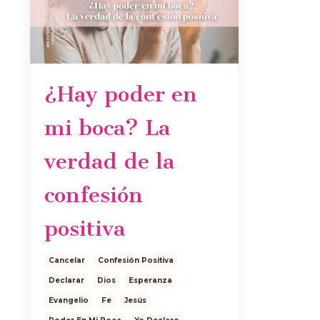
¿Hay poder en
mi boca? La
verdad de la
confesión
positiva
Cancelar
Confesión Positiva
Declarar
Dios
Esperanza
Evangelio
Fe
Jesús