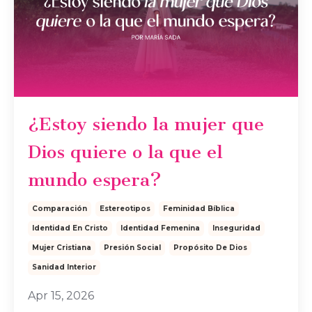
¿Estoy siendo la mujer que
Dios quiere o la que el
mundo espera?
Comparación
Estereotipos
Feminidad Bíblica
Identidad En Cristo
Identidad Femenina
Inseguridad
Mujer Cristiana
Presión Social
Propósito De Dios
Sanidad Interior
Apr 15, 2026