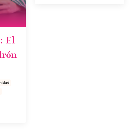
: El
drón
nidad
a