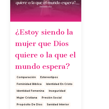
¿Estoy siendo la
mujer que Dios
quiere o la que el
mundo espera?
Comparación
Estereotipos
Feminidad Bíblica
Identidad En Cristo
Identidad Femenina
Inseguridad
Mujer Cristiana
Presión Social
Propósito De Dios
Sanidad Interior