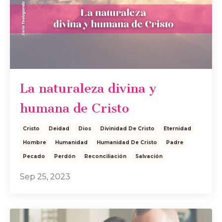
La naturaleza divina y
humana de Cristo
Cristo
Deidad
Dios
Divinidad De Cristo
Eternidad
Hombre
Humanidad
Humanidad De Cristo
Padre
Pecado
Perdón
Reconciliación
Salvación
Sep 25, 2023