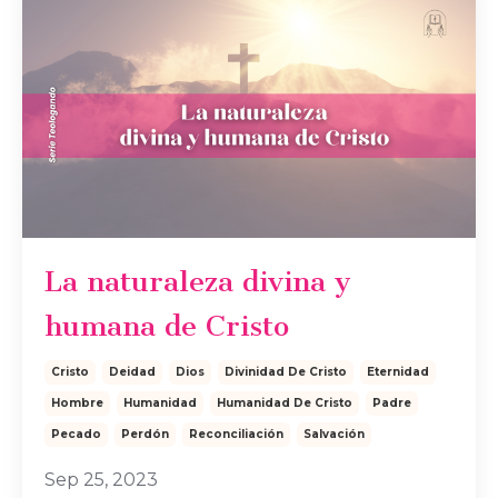
La naturaleza divina y
humana de Cristo
Cristo
Deidad
Dios
Divinidad De Cristo
Eternidad
Hombre
Humanidad
Humanidad De Cristo
Padre
Pecado
Perdón
Reconciliación
Salvación
Sep 25, 2023