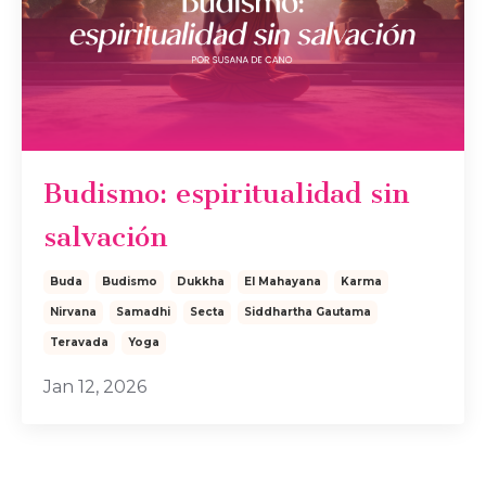
Budismo: espiritualidad sin
salvación
Buda
Budismo
Dukkha
El Mahayana
Karma
Nirvana
Samadhi
Secta
Siddhartha Gautama
Teravada
Yoga
Jan 12, 2026