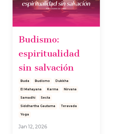
Budismo:
espiritualidad
sin salvación
Buda
Budismo
Dukkha
El Mahayana
Karma
Nirvana
Samadhi
Secta
Siddhartha Gautama
Teravada
Yoga
Jan 12, 2026