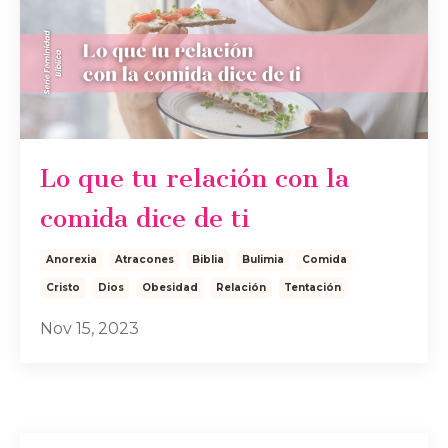
Lo que tu relación con la
comida dice de ti
Anorexia
Atracones
Biblia
Bulimia
Comida
Cristo
Dios
Obesidad
Relación
Tentación
Nov 15, 2023