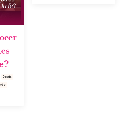
ocer
nes
fe?
Jesús
undo