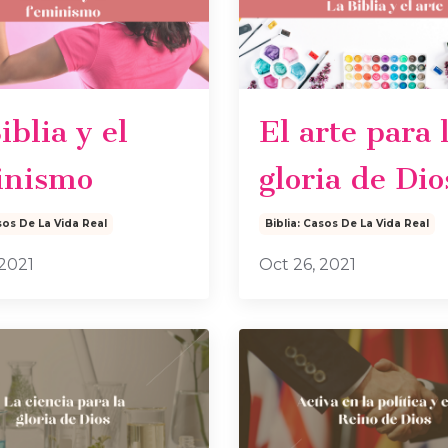
iblia y el
El arte para 
inismo
gloria de Dio
sos De La Vida Real
Biblia: Casos De La Vida Real
 2021
Oct 26, 2021