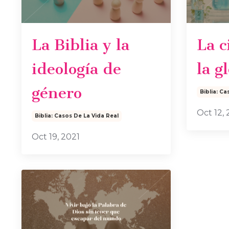
La Biblia y la
La c
ideología de
la g
género
Biblia: Ca
Oct 12, 
Biblia: Casos De La Vida Real
Oct 19, 2021