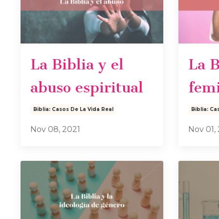
La Biblia y el
La B
abuso espiritual
fem
Biblia: Casos De La Vida Real
Biblia: Ca
Nov 08, 2021
Nov 01,