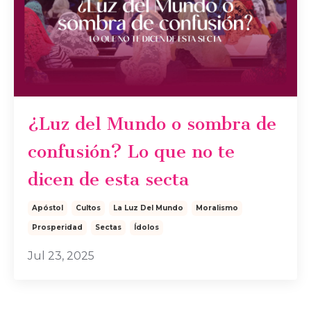
¿Luz del Mundo o sombra de
confusión? Lo que no te
dicen de esta secta
Apóstol
Cultos
La Luz Del Mundo
Moralismo
Prosperidad
Sectas
Ídolos
Jul 23, 2025