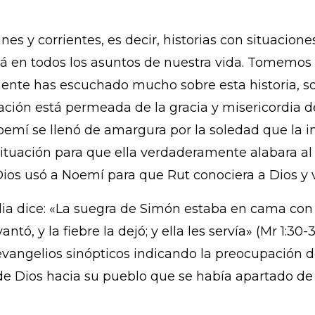
nes y corrientes, es decir, historias con situacion
á en todos los asuntos de nuestra vida. Tomemos 
ente has escuchado mucho sobre esta historia, so
lación está permeada de la gracia y misericordia d
mí se llenó de amargura por la soledad que la inv
ituación para que ella verdaderamente alabara al 
s usó a Noemí para que Rut conociera a Dios y vi
lia dice: «La suegra de Simón estaba en cama con f
tó, y la fiebre la dejó; y ella les servía» (Mr 1:30-3
 evangelios sinópticos indicando la preocupación de
 de Dios hacia su pueblo que se había apartado de 