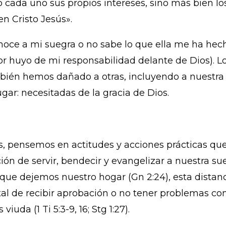
cada uno sus propios intereses, sino más bien los
en Cristo Jesús».
onoce a mi suegra o no sabe lo que ella me ha hec
or huyo de mi responsabilidad delante de Dios). Lo 
ién hemos dañado a otras, incluyendo a nuestra s
ar: necesitadas de la gracia de Dios.
as, pensemos en actitudes y acciones prácticas qu
ión de servir, bendecir y evangelizar a nuestra sue
que dejemos nuestro hogar (Gn 2:24), esta distanci
l de recibir aprobación o no tener problemas con 
uda (1 Ti 5:3-9, 16; Stg 1:27).