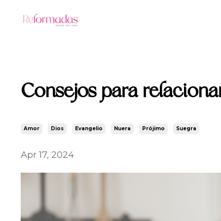
Consejos para relaciona
Amor
Dios
Evangelio
Nuera
Prójimo
Suegra
Apr 17, 2024