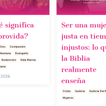
 significa
Ser una muj
provida?
justa en tie
injustos: lo 
Dios
Compasión
 Humana
Evangelio
la Biblia
Redención
Vida Eterna
tiana
realmente
 2026
enseña
Cristo
Justicia
Justicia De
Mujeres