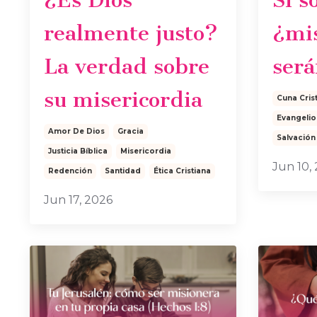
realmente justo?
¿mis
La verdad sobre
ser
su misericordia
Cuna Cris
Evangelio
Amor De Dios
Gracia
Salvación
Justicia Bíblica
Misericordia
Jun 10,
Redención
Santidad
Ética Cristiana
Jun 17, 2026