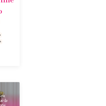
o
n
n