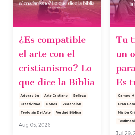
¿Es compatible
Tu t
el arte con el
un o
cristianismo? Lo
para
que dice la Biblia
Es t
Adoración
Arte Cristiano
Belleza
Campo Mi
Creatividad
Dones
Redención
Gran Com
Teología Del Arte
Verdad Bíblica
Misión Cri
Testimon
Aug 05, 2026
Jul 29,