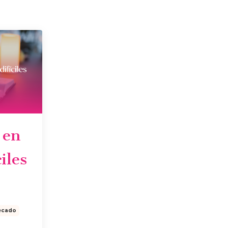
 en
iles
ecado