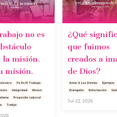
rabajo no es
¿Qué signifi
bstáculo
que fuimos
 la misión.
creados a im
u misión.
de Dios?
sionero
Fe En El Trabajo
Amar A Los Demás
Ejemplo
isión
Integridad
Mision
Evangelio
Exhortación
Sal
stiana
Propósito Laboral
Jul 22, 2026
io
Trabjo
 2026