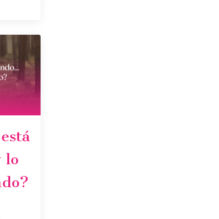
 está
 lo
ndo?