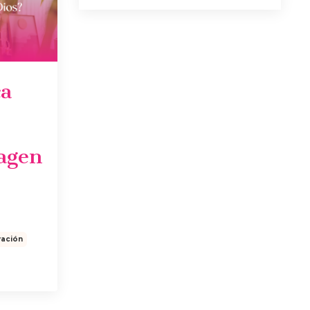
ca
agen
vación