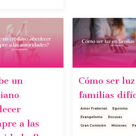
be un
Cómo ser luz
tiano
familias difíc
decer
Amor Fraternal
Egoísmo
Evangelismo
Excusas
pre a las
Gran Comisión
Misiones
P