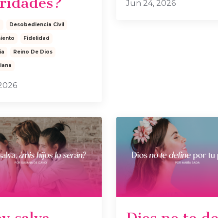
oridades?
Jun 24, 2026
d
Desobediencia Civil
iento
Fidelidad
ia
Reino De Dios
tiana
 2026
oy salva,
Dios no te d