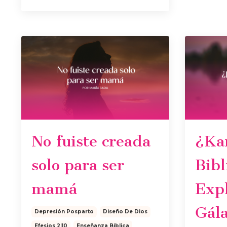
No fuiste creada
¿Ka
solo para ser
Bibl
mamá
Exp
Gála
Depresión Posparto
Diseño De Dios
Efesios 2:10
Enseñanza Bíblica