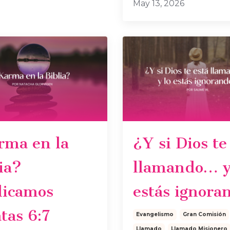
May 13, 2026
rma en la
¿Y si Dios te
ia?
llamando… y
licamos
estás ignora
tas 6:7
Evangelismo
Gran Comisión
Llamado
Llamado Misionero