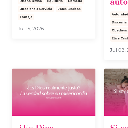
aut
Diseño Divino
Equilibrio
Llamado
Obediencia Servicio
Roles Bíblicos
Autorida
Trabajo
Discernim
Jul 15, 2026
Obedienc
Ética Cris
Jul 08,
¿Es Dios
Si s