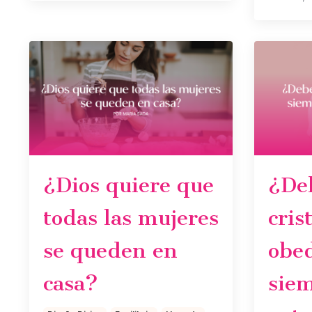
¿Dios quiere que
¿De
todas las mujeres
cris
se queden en
obe
casa?
siem