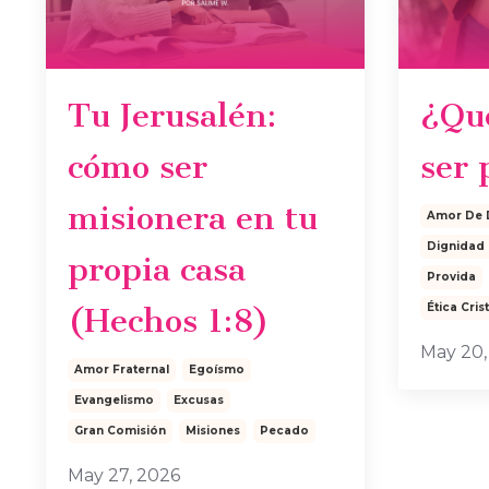
Tu Jerusalén:
¿Qué
cómo ser
ser 
misionera en tu
Amor De 
Dignidad
propia casa
Provida
Ética Cris
(Hechos 1:8)
May 20,
Amor Fraternal
Egoísmo
Evangelismo
Excusas
Gran Comisión
Misiones
Pecado
May 27, 2026