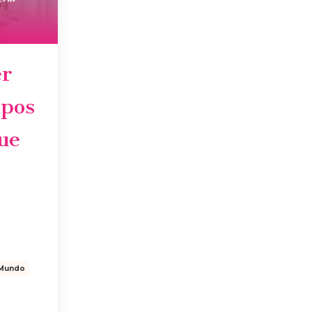
er
mpos
que
l Mundo