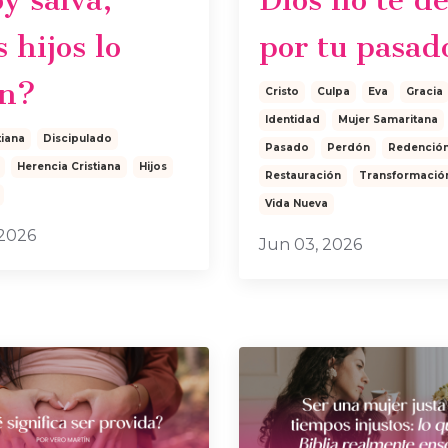
 hijos lo
por tu pasad
án?
Cristo
Culpa
Eva
Gracia
Identidad
Mujer Samaritana
tiana
Discipulado
Pasado
Perdón
Redenció
Herencia Cristiana
Hijos
Restauración
Transformació
Vida Nueva
 2026
Jun 03, 2026