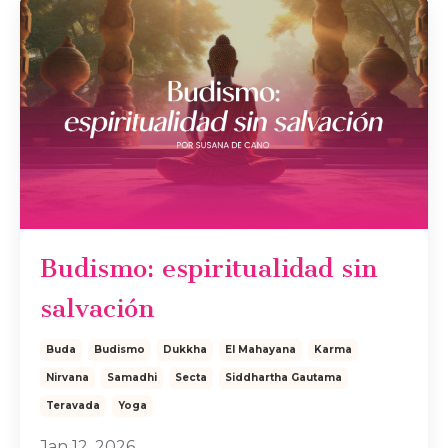
Budismo: espiritualidad sin
salvación
Buda
Budismo
Dukkha
El Mahayana
Karma
Nirvana
Samadhi
Secta
Siddhartha Gautama
Teravada
Yoga
Jan 12, 2026