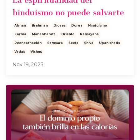
La espiritualidad del
hinduismo no puede salvarte
Atman
Brahman
Dioses
Durga
Hinduismo
Karma
Mahabharata
Oriente
Ramayana
Reencarnación
Samsara
Secta
Shiva
Upanishads
Vedas
Vishnu
Nov 19, 2025